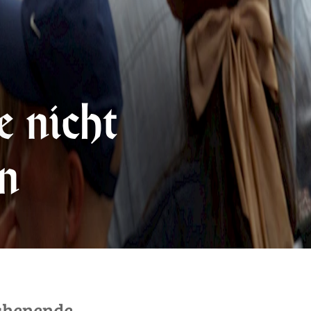
e nicht
n
chenende