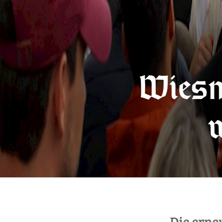
Wiesnü
w
Die ern