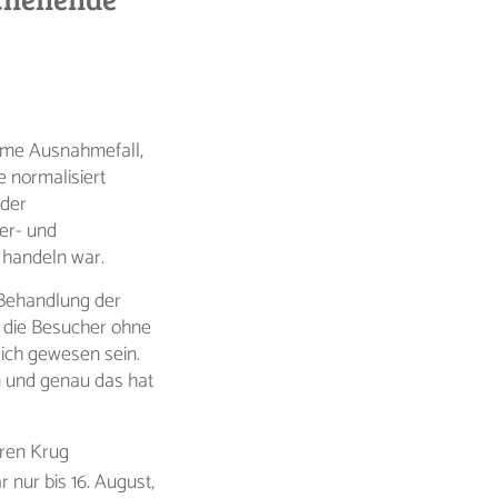
reme Ausnahmefall,
 normalisiert
 der
er- und
u handeln war.
 Behandlung der
e die Besucher ohne
ich gewesen sein.
n und genau das hat
hren Krug
ar nur bis 16. August,