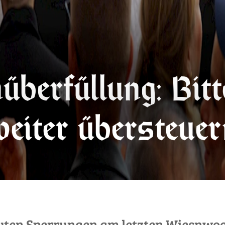
berfüllung: Bitt
eiter übersteuer
euten Sperrungen am letzten Wiesnwo